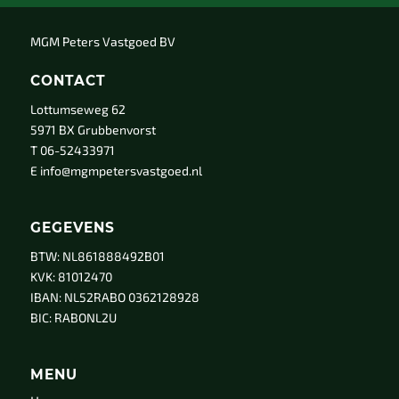
MGM Peters Vastgoed BV
CONTACT
Lottumseweg 62
5971 BX Grubbenvorst
T 06-52433971
E
info@mgmpetersvastgoed.nl
GEGEVENS
BTW: NL861888492B01
KVK: 81012470
IBAN: NL52RABO 0362128928
BIC: RABONL2U
MENU